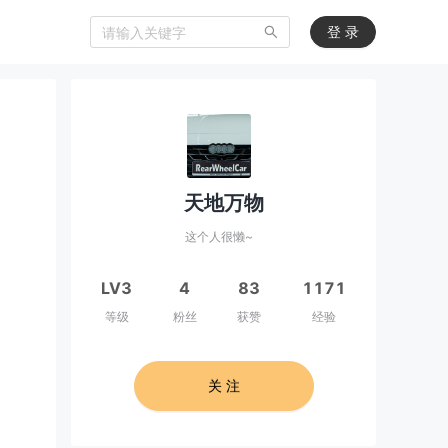
登 录
天地万物
这个人很懒~
LV3
4
83
1171
等级
粉丝
获赞
经验
关 注